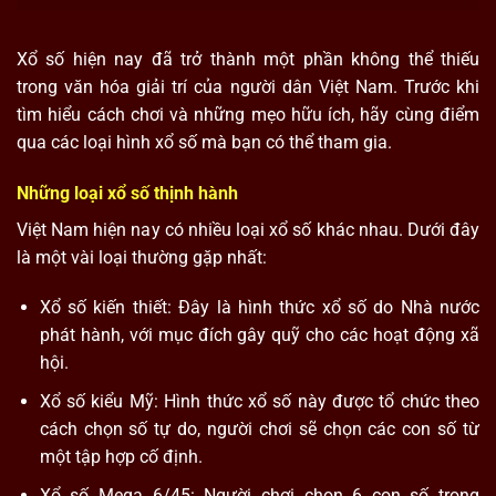
Xổ số hiện nay đã trở thành một phần không thể thiếu
trong văn hóa giải trí của người dân Việt Nam. Trước khi
tìm hiểu cách chơi và những mẹo hữu ích, hãy cùng điểm
qua các loại hình xổ số mà bạn có thể tham gia.
Những loại xổ số thịnh hành
Việt Nam hiện nay có nhiều loại xổ số khác nhau. Dưới đây
là một vài loại thường gặp nhất:
Xổ số kiến thiết: Đây là hình thức xổ số do Nhà nước
phát hành, với mục đích gây quỹ cho các hoạt động xã
hội.
Xổ số kiểu Mỹ: Hình thức xổ số này được tổ chức theo
cách chọn số tự do, người chơi sẽ chọn các con số từ
một tập hợp cố định.
Xổ số Mega 6/45: Người chơi chọn 6 con số trong