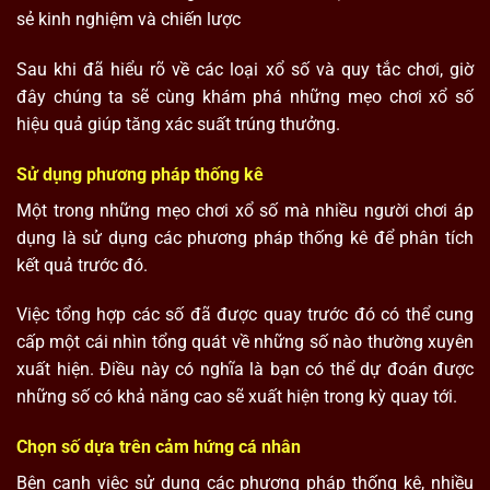
sẻ kinh nghiệm và chiến lược
Sau khi đã hiểu rõ về các loại xổ số và quy tắc chơi, giờ
đây chúng ta sẽ cùng khám phá những mẹo chơi xổ số
hiệu quả giúp tăng xác suất trúng thưởng.
Sử dụng phương pháp thống kê
Một trong những mẹo chơi xổ số mà nhiều người chơi áp
dụng là sử dụng các phương pháp thống kê để phân tích
kết quả trước đó.
Việc tổng hợp các số đã được quay trước đó có thể cung
cấp một cái nhìn tổng quát về những số nào thường xuyên
xuất hiện. Điều này có nghĩa là bạn có thể dự đoán được
những số có khả năng cao sẽ xuất hiện trong kỳ quay tới.
Chọn số dựa trên cảm hứng cá nhân
Bên cạnh việc sử dụng các phương pháp thống kê, nhiều