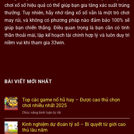
chơi xổ số hiệu quả có thể giúp bạn gia tăng xác suất trúng
thưởng. Tuy nhiên, hãy nhớ rằng xổ số vẫn là một trò chơi
may rủi, và không có phương pháp nào đảm bảo 100% sẽ
giúp bạn chiến thắng. Điều quan trọng là bạn cần có tinh
thần thoải mái, lập kế hoạch tài chính hợp lý và luôn duy trì
niềm vui khi tham gia 33win.
BÀI VIẾT MỚI NHẤT
Top các game nổ hũ hay – Được cao thủ chọn
chơi nhiều nhất 2025
ở
Chức năng bình luận bị tắt
Top
các
Kinh nghiệm dự đoán tỷ số – Bí quyết từ giới cao
game
thủ lâu năm
nổ