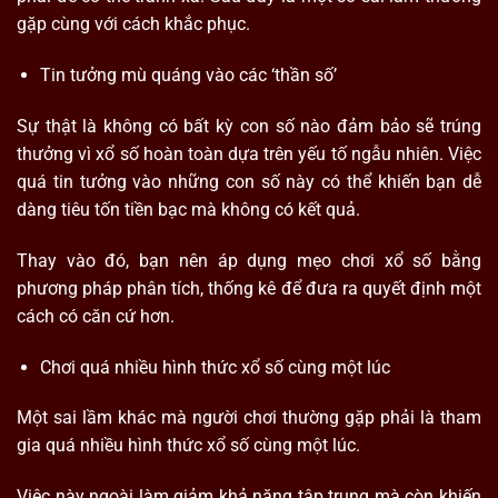
gặp cùng với cách khắc phục.
Tin tưởng mù quáng vào các ‘thần số’
Sự thật là không có bất kỳ con số nào đảm bảo sẽ trúng
thưởng vì xổ số hoàn toàn dựa trên yếu tố ngẫu nhiên. Việc
quá tin tưởng vào những con số này có thể khiến bạn dễ
dàng tiêu tốn tiền bạc mà không có kết quả.
Thay vào đó, bạn nên áp dụng mẹo chơi xổ số bằng
phương pháp phân tích, thống kê để đưa ra quyết định một
cách có căn cứ hơn.
Chơi quá nhiều hình thức xổ số cùng một lúc
Một sai lầm khác mà người chơi thường gặp phải là tham
gia quá nhiều hình thức xổ số cùng một lúc.
Việc này ngoài làm giảm khả năng tập trung mà còn khiến