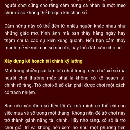
người chơi cũng cho rằng cảm hứng cá nhân là một mẹo
chơi xổ số không thể bỏ qua khi chọn số.
Cảm hứng này có thể đến từ nhiều nguồn khác nhau như
những giấc mơ, hình ảnh mà bạn thấy hàng ngày hay
thậm chí là các sự kiện xung quanh. Nếu bạn cảm thấy
mạnh mẽ về một con số nào đó, hãy thử đặt cược cho nó.
Xây dựng kế hoạch tài chính kỹ lưỡng
Một trong những sai lầm lớn nhất trong mẹo chơi xổ số mà
người chơi thường mắc phải là không có kế hoạch tài
chính rõ ràng. Trò chơi xổ số cần phải được chơi một cách
có trách nhiệm.
Bạn nên xác định số tiền tối đa mà mình có thể chi cho
việc mua vé số trong một tháng. Không nên để trò chơi này
trở thành gánh nặng tài chính. Hãy nhớ rằng, xổ số là trò
chơi giải trí và không nên xem nó như một phương tiện