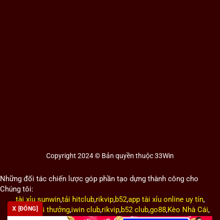
Copyright 2024 © Bản quyền thuộc 33Win
Những đối tác chiến lược góp phần tạo dựng thành công cho
Chúng tôi:
tài xỉu sunwin
,
tải hitclub
,
rikvip
,
b52
,
app tài xỉu online uy tín
,
X [ĐÓNG]
bắn cá đổi thưởng
,
iwin club
,
rikvip
,
b52 club
,
go88
,
Kèo Nhà Cái
,