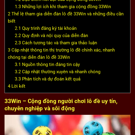
1.3
Những lợi ích khi tham gia cộng đồng 33Win
2
Thể lệ tham gia diễn đàn lô đề 33Win và những điều cần
biết
2.1
Quy trình đăng ký tài khoản
2.2
Quy định và nội quy của diễn đàn
2.3
Cách tương tác và tham gia thảo luận
3
Cập nhật thông tin thị trường lô đề chính xác, nhanh
chóng tại diễn đàn lô đề 33Win
3.1
Nguồn thông tin đáng tin cậy
3.2
Cập nhật thường xuyên và nhanh chóng
3.3
Phân tích và dự đoán kết quả
4
Lời kết
33Win – Cộng đồng người chơi lô đề uy tín,
chuyên nghiệp và sôi động