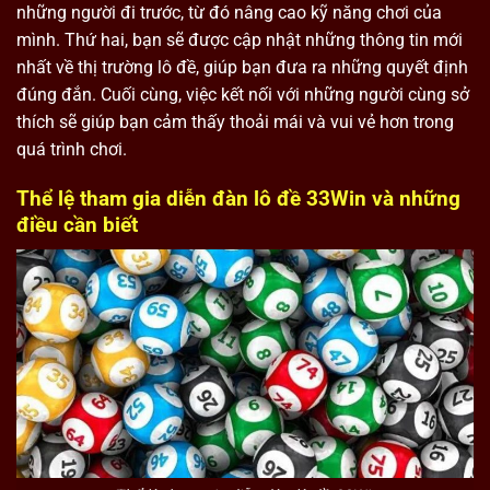
những người đi trước, từ đó nâng cao kỹ năng chơi của
mình. Thứ hai, bạn sẽ được cập nhật những thông tin mới
nhất về thị trường lô đề, giúp bạn đưa ra những quyết định
đúng đắn. Cuối cùng, việc kết nối với những người cùng sở
thích sẽ giúp bạn cảm thấy thoải mái và vui vẻ hơn trong
quá trình chơi.
Thể lệ tham gia diễn đàn lô đề 33Win và những
điều cần biết