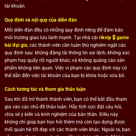
tài khoản.
Quy định và nội quy của diễn đàn
Mỗi diễn đàn đều có những quy định riêng để đảm bảo
môi trường giao lưu lành mạnh. Tại nhà cái
rikvip 🎖 game
bài đại gia
, các thành viên cần tuân thủ nghiêm ngặt các
quy định sau: không đăng tải thông tin sai lệch, không xúc
phạm hay quấy rối người khác, và không quảng cáo sản
phẩm không liên quan. Việc vi phạm các quy định này có
thể dẫn đến việc tài khoản của bạn bị khóa hoặc xóa bỏ.
Cách tương tác và tham gia thảo luận
Sau khi đã trở thành thành viên, bạn có thể bắt đầu tham
gia vào các chủ đề thảo luận. Hãy tích cực đặt câu hỏi,
chia sẻ ý kiến và kinh nghiệm của bản thân. Điều này
không chỉ giúp bạn học hỏi thêm mà còn tạo dựng được
mối quan hệ tốt đẹp với các thành viên khác. Ngoài ra, bạn