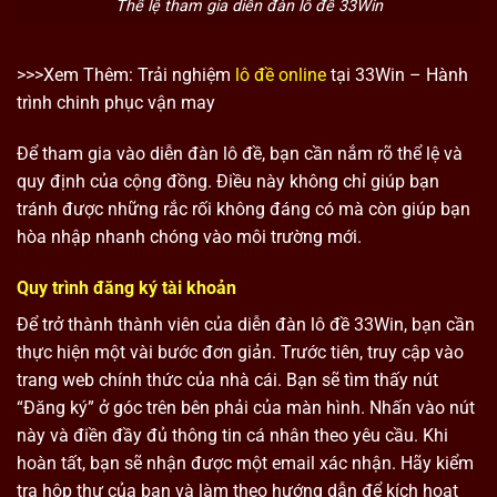
Thể lệ tham gia diễn đàn lô đề 33Win
>>>Xem Thêm: Trải nghiệm
lô đề online
tại 33Win – Hành
trình chinh phục vận may
Để tham gia vào diễn đàn lô đề, bạn cần nắm rõ thể lệ và
quy định của cộng đồng. Điều này không chỉ giúp bạn
tránh được những rắc rối không đáng có mà còn giúp bạn
hòa nhập nhanh chóng vào môi trường mới.
Quy trình đăng ký tài khoản
Để trở thành thành viên của diễn đàn lô đề 33Win, bạn cần
thực hiện một vài bước đơn giản. Trước tiên, truy cập vào
trang web chính thức của nhà cái. Bạn sẽ tìm thấy nút
“Đăng ký” ở góc trên bên phải của màn hình. Nhấn vào nút
này và điền đầy đủ thông tin cá nhân theo yêu cầu. Khi
hoàn tất, bạn sẽ nhận được một email xác nhận. Hãy kiểm
tra hộp thư của bạn và làm theo hướng dẫn để kích hoạt