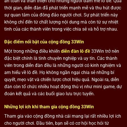
an toàn và thân thiện cho những người đam mê lô đề. Qua
thời gian, diễn đàn đã phát triển mạnh mẽ và thu hút được
sự quan tâm của đông đảo người chơi. Sự phát triển này
không chỉ đến từ chất lượng nội dung mà còn từ sự nhiệt
tình của các thành viên trong việc chia sẻ và hỗ trợ nhau.
Đặc điểm nổi bật của cộng đồng 33Win
Một trong những điều khiến
diễn đàn lô đề
33Win trở nên
đặc biệt chính là tính chuyên nghiệp và uy tín. Các thành
viên trong diễn đàn đều là những người có kinh nghiệm và
am hiểu về lô đề. Họ không ngần ngại chia sẻ những bí
quyết, mẹo vặt và chiến lược chơi hiệu quả. Ngoài ra, diễn
đàn còn tổ chức nhiều hoạt động thú vị như mini game, dự
đoán kết quả và các buổi giao lưu trực tuyến.
Những lợi ích khi tham gia cộng đồng 33Win
Tham gia vào cộng đồng nhà cái mang lại rất nhiều lợi ích
cho người chơi. Đầu tiên, bạn sẽ có cơ hội học hỏi từ