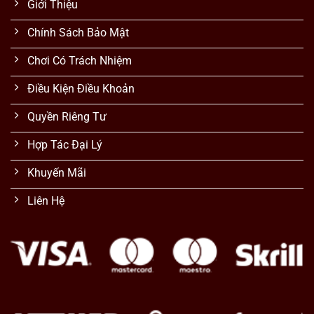
Giới Thiệu
Chính Sách Bảo Mật
Chơi Có Trách Nhiệm
Điều Kiện Điều Khoản
Quyền Riêng Tư
Hợp Tác Đại Lý
Khuyến Mãi
Liên Hệ