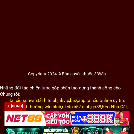
Copyright 2024 © Bản quyền thuộc 33Win
Những đối tác chiến lược góp phần tạo dựng thành công cho
Chúng tôi:
tài xỉu sunwin
,
tải hitclub
,
rikvip
,
b52
,
app tài xỉu online uy tín
,
X [ĐÓNG]
bắn cá đổi thưởng
,
iwin club
,
rikvip
,
b52 club
,
go88
,
Kèo Nhà Cái
,
Kèo Nhà Cái
,
Kèo Nhà Cái
,
hit club
,
app tài xỉu online uy tín
,
Xin88
,
7M Cn
,
https://bancadoithuong.store/
,
KQBD
,
kqbd trực tuyến
,
v9bet link
,
v9bet link
,
tỷ lệ nhà cái
,
https://inresa.com.co/
,
Sunwin
,
Sun.win
,
Go88
,
go881
,
https://r-proiect.org/
,
Lô đề
,
iwin club
,