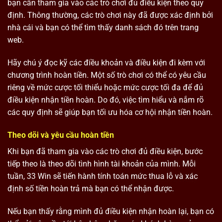
bạn cần tham gia vào các trò chơi đủ điều kiện theo quy
định. Thông thường, các trò chơi này đã được xác định bởi
nhà cái và bạn có thể tìm thấy danh sách đó trên trang
web.
Hãy chú ý đọc kỹ các điều khoản và điều kiện đi kèm với
chương trình hoàn tiền. Một số trò chơi có thể có yêu cầu
riêng về mức cược tối thiểu hoặc mức cược tối đa để đủ
điều kiện nhận tiền hoàn. Do đó, việc tìm hiểu và nắm rõ
các quy định sẽ giúp bạn tối ưu hóa cơ hội nhận tiền hoàn.
Theo dõi và yêu cầu hoàn tiền
Khi bạn đã tham gia vào các trò chơi đủ điều kiện, bước
tiếp theo là theo dõi tình hình tài khoản của mình. Mỗi
tuần, 33 Win sẽ tiến hành tính toán mức thua lỗ và xác
định số tiền hoàn trả mà bạn có thể nhận được.
Nếu bạn thấy rằng mình đủ điều kiện nhận hoàn lại, bạn có