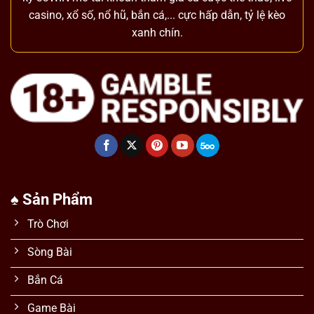
casino, xổ số, nổ hũ, bắn cá,... cực hấp dẫn, tỷ lệ kèo
xanh chín.
♠️ Sản Phẩm
Trò Chơi
Sòng Bài
Bắn Cá
Game Bài