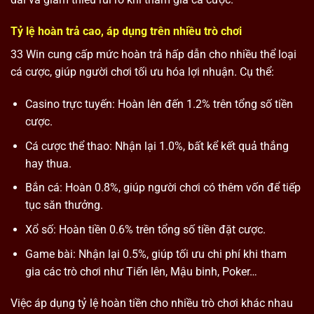
Tỷ lệ hoàn trả cao, áp dụng trên nhiều trò chơi
33 Win cung cấp mức hoàn trả hấp dẫn cho nhiều thể loại
cá cược, giúp người chơi tối ưu hóa lợi nhuận. Cụ thể:
Casino trực tuyến: Hoàn lên đến 1.2% trên tổng số tiền
cược.
Cá cược thể thao: Nhận lại 1.0%, bất kể kết quả thắng
hay thua.
Bắn cá: Hoàn 0.8%, giúp người chơi có thêm vốn để tiếp
tục săn thưởng.
Xổ số: Hoàn tiền 0.6% trên tổng số tiền đặt cược.
Game bài: Nhận lại 0.5%, giúp tối ưu chi phí khi tham
gia các trò chơi như Tiến lên, Mậu binh, Poker…
Việc áp dụng tỷ lệ hoàn tiền cho nhiều trò chơi khác nhau