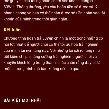
thể gửi yêu cầu tới bộ phận chăm sóc khách hàng của
33Win. Thông thường, yêu cầu hoàn tiền sẽ được xử lý
nhanh chóng và bạn có thể nhận được số tiền hoàn vào tài
khoản của mình trong thời gian ngắn.
Kết luận
Chương trình hoàn trả 33Win chính là một trong những cơ
hội tốt nhất để người chơi có thể tối ưu hóa trải nghiệm
của mình tại nền tảng này. Với những lợi ích rõ ràng như
tiết kiệm chi phí, tăng cường trải nghiệm người chơi và
khuyến khích lòng trung thành, chắc chắn rằng đây sẽ là
một chương trình mà bạn không nên bỏ qua.
BÀI VIẾT MỚI NHẤT