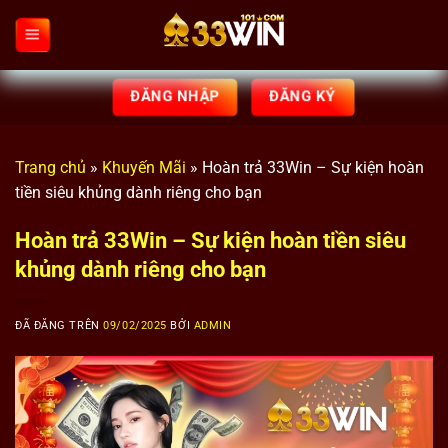
Chuyển
đến
nội
dung
ĐĂNG NHẬP
ĐĂNG KÝ
Trang chủ
»
Khuyến Mãi
»
Hoàn trả 33Win – Sự kiện hoàn
tiền siêu khủng dành riêng cho bạn
Hoàn trả 33Win – Sự kiện hoàn tiền siêu
khủng dành riêng cho bạn
ĐÃ ĐĂNG TRÊN
09/02/2025
BỞI
ADMIN