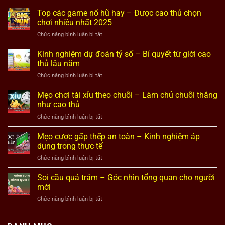
Top các game nổ hũ hay – Được cao thủ chọn
chơi nhiều nhất 2025
ở
Chức năng bình luận bị tắt
Top
các
Kinh nghiệm dự đoán tỷ số – Bí quyết từ giới cao
game
thủ lâu năm
nổ
ở
Chức năng bình luận bị tắt
hũ
Kinh
hay
nghiệm
Mẹo chơi tài xỉu theo chuỗi – Làm chủ chuỗi thắng
–
dự
Được
như cao thủ
đoán
cao
ở
Chức năng bình luận bị tắt
tỷ
thủ
Mẹo
số
chọn
chơi
Mẹo cược gấp thếp an toàn – Kinh nghiệm áp
–
chơi
tài
Bí
dụng trong thực tế
nhiều
xỉu
quyết
nhất
ở
Chức năng bình luận bị tắt
theo
từ
2025
Mẹo
chuỗi
giới
cược
Soi cầu quả trám – Góc nhìn tổng quan cho người
–
cao
gấp
Làm
mới
thủ
thếp
chủ
lâu
ở
Chức năng bình luận bị tắt
an
chuỗi
năm
Soi
toàn
thắng
cầu
–
như
quả