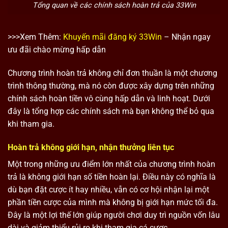
Tổng quan về các chính sách hoàn trả của 33Win
>>>Xem Thêm:
Khuyến mãi đăng ký 33Win
– Nhận ngay
ưu đãi chào mừng hấp dẫn
Chương trình hoàn trả không chỉ đơn thuần là một chương
trình thông thường, mà nó còn được xây dựng trên những
chính sách hoàn tiền vô cùng hấp dẫn và linh hoạt. Dưới
đây là tổng hợp các chính sách mà bạn không thể bỏ qua
khi tham gia.
Hoàn trả không giới hạn, nhận thưởng liên tục
Một trong những ưu điểm lớn nhất của chương trình hoàn
trả là không giới hạn số tiền hoàn lại. Điều này có nghĩa là
dù bạn đặt cược ít hay nhiều, vẫn có cơ hội nhận lại một
phần tiền cược của mình mà không bị giới hạn mức tối đa.
Đây là một lợi thế lớn giúp người chơi duy trì nguồn vốn lâu
dài và giảm thiểu rủi ro khi tham gia cá cược.