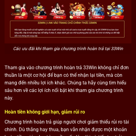
Các ưu đãi khi tham gia chương trình hoàn trả tại 33Win
Tham gia vào chương trình hoàn trả 33Win không chỉ đơn
thuần là một cơ hội để bạn có thể nhận lại tiền, mà còn
mang đến nhiều lợi ích khác. Chúng ta hãy cùng tìm hiểu
sâu hơn về các lợi ích nổi bật khi tham gia chương trình
này.
Hoàn tiền không giới hạn, giảm rủi ro
Chương trình hoàn trả giúp người chơi giảm thiểu rủi ro tài
chính. Dù thắng hay thua, bạn vẫn nhận được một khoản