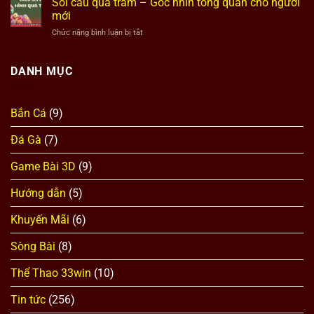
Soi cầu quả trám – Góc nhìn tổng quan cho người
–
cao
gấp
Làm
mới
thủ
thếp
chủ
lâu
ở
Chức năng bình luận bị tắt
an
chuỗi
năm
Soi
toàn
thắng
cầu
–
như
quả
DANH MỤC
Kinh
cao
trám
nghiệm
thủ
–
áp
Góc
dụng
Bắn Cá
(9)
nhìn
trong
tổng
thực
Đá Gà
(7)
quan
tế
cho
người
Game Bài 3D
(9)
mới
Hướng dẫn
(5)
Khuyến Mãi
(6)
Sòng Bài
(8)
Thể Thao 33win
(10)
Tin tức
(256)