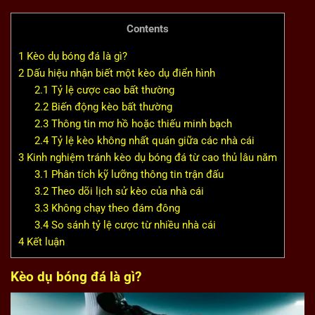
Contents
1
Kèo dụ bóng đá là gì?
2
Dấu hiệu nhận biết một kèo dụ điển hình
2.1
Tỷ lệ cược cao bất thường
2.2
Biến động kèo bất thường
2.3
Thông tin mơ hồ hoặc thiếu minh bạch
2.4
Tỷ lệ kèo không nhất quán giữa các nhà cái
3
Kinh nghiệm tránh kèo dụ bóng đá từ cao thủ lâu năm
3.1
Phân tích kỹ lưỡng thông tin trận đấu
3.2
Theo dõi lịch sử kèo của nhà cái
3.3
Không chạy theo đám đông
3.4
So sánh tỷ lệ cược từ nhiều nhà cái
4
Kết luận
Kèo dụ bóng đá là gì?