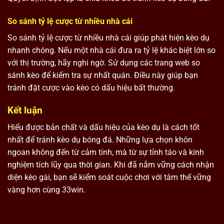
So sánh tỷ lệ cược từ nhiều nhà cái
So sánh tỷ lệ cược từ nhiều nhà cái giúp phát hiện kèo dụ
nhanh chóng. Nếu một nhà cái đưa ra tỷ lệ khác biệt lớn so
với thị trường, hãy nghi ngờ. Sử dụng các trang web so
sánh kèo để kiểm tra sự nhất quán. Điều này giúp bạn
tránh đặt cược vào kèo có dấu hiệu bất thường.
Kết luận
Hiểu được bản chất và dấu hiệu của kèo dụ là cách tốt
nhất để tránh kèo dụ bóng đá. Những lựa chọn khôn
ngoan không đến từ cảm tính, mà từ sự tỉnh táo và kinh
nghiệm tích lũy qua thời gian. Khi đã nắm vững cách nhận
diện kèo gài, bạn sẽ kiểm soát cuộc chơi với tâm thế vững
vàng hơn cùng 33win.