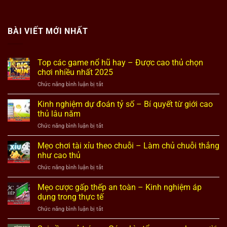
BÀI VIẾT MỚI NHẤT
Top các game nổ hũ hay – Được cao thủ chọn
chơi nhiều nhất 2025
ở
Chức năng bình luận bị tắt
Top
các
Kinh nghiệm dự đoán tỷ số – Bí quyết từ giới cao
game
thủ lâu năm
nổ
ở
Chức năng bình luận bị tắt
hũ
Kinh
hay
nghiệm
Mẹo chơi tài xỉu theo chuỗi – Làm chủ chuỗi thắng
–
dự
Được
như cao thủ
đoán
cao
ở
Chức năng bình luận bị tắt
tỷ
thủ
Mẹo
số
chọn
chơi
Mẹo cược gấp thếp an toàn – Kinh nghiệm áp
–
chơi
tài
Bí
dụng trong thực tế
nhiều
xỉu
quyết
nhất
ở
Chức năng bình luận bị tắt
theo
từ
2025
Mẹo
chuỗi
giới
cược