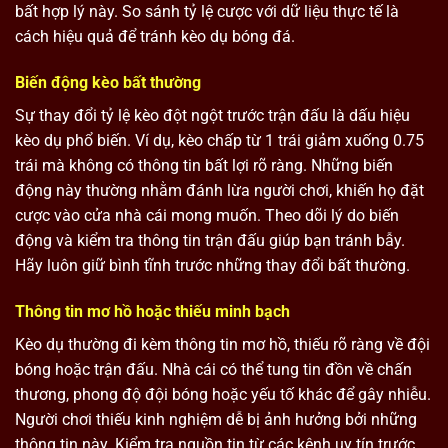
bất hợp lý này. So sánh tỷ lệ cược với dữ liệu thực tế là
cách hiệu quả để tránh kèo dụ bóng đá.
Biến động kèo bất thường
Sự thay đổi tỷ lệ kèo đột ngột trước trận đấu là dấu hiệu
kèo dụ phổ biến. Ví dụ, kèo chấp từ 1 trái giảm xuống 0.75
trái mà không có thông tin bất lợi rõ ràng. Những biến
động này thường nhằm đánh lừa người chơi, khiến họ đặt
cược vào cửa nhà cái mong muốn. Theo dõi lý do biến
động và kiểm tra thông tin trận đấu giúp bạn tránh bẫy.
Hãy luôn giữ bình tĩnh trước những thay đổi bất thường.
Thông tin mơ hồ hoặc thiếu minh bạch
Kèo dụ thường đi kèm thông tin mơ hồ, thiếu rõ ràng về đội
bóng hoặc trận đấu. Nhà cái có thể tung tin đồn về chấn
thương, phong độ đội bóng hoặc yếu tố khác để gây nhiễu.
Người chơi thiếu kinh nghiệm dễ bị ảnh hưởng bởi những
thông tin này. Kiểm tra nguồn tin từ các kênh uy tín trước