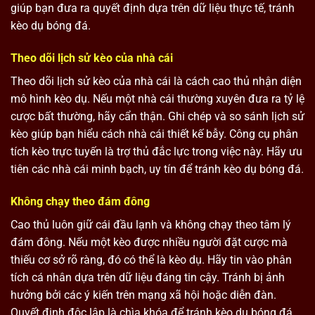
giúp bạn đưa ra quyết định dựa trên dữ liệu thực tế, tránh
kèo dụ bóng đá.
Theo dõi lịch sử kèo của nhà cái
Theo dõi lịch sử kèo của nhà cái là cách cao thủ nhận diện
mô hình kèo dụ. Nếu một nhà cái thường xuyên đưa ra tỷ lệ
cược bất thường, hãy cẩn thận. Ghi chép và so sánh lịch sử
kèo giúp bạn hiểu cách nhà cái thiết kế bẫy. Công cụ phân
tích kèo trực tuyến là trợ thủ đắc lực trong việc này. Hãy ưu
tiên các nhà cái minh bạch, uy tín để tránh kèo dụ bóng đá.
Không chạy theo đám đông
Cao thủ luôn giữ cái đầu lạnh và không chạy theo tâm lý
đám đông. Nếu một kèo được nhiều người đặt cược mà
thiếu cơ sở rõ ràng, đó có thể là kèo dụ. Hãy tin vào phân
tích cá nhân dựa trên dữ liệu đáng tin cậy. Tránh bị ảnh
hưởng bởi các ý kiến trên mạng xã hội hoặc diễn đàn.
Quyết định độc lập là chìa khóa để tránh kèo dụ bóng đá.