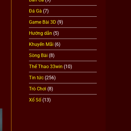
nhìn
thực
tổng
tế
Đá Gà
(7)
quan
cho
người
Game Bài 3D
(9)
mới
Hướng dẫn
(5)
Khuyến Mãi
(6)
Sòng Bài
(8)
Thể Thao 33win
(10)
Tin tức
(256)
Trò Chơi
(8)
Xổ Số
(13)