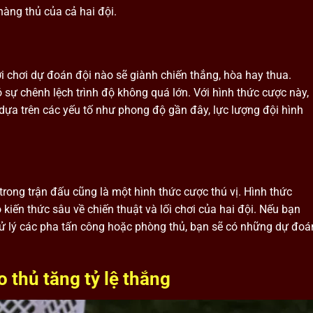
àng thủ của cả hai đội.
i chơi dự đoán đội nào sẽ giành chiến thắng, hòa hay thua.
sự chênh lệch trình độ không quá lớn. Với hình thức cược này,
dựa trên các yếu tố như phong độ gần đây, lực lượng đội hình
rong trận đấu cũng là một hình thức cược thú vị. Hình thức
kiến thức sâu về chiến thuật và lối chơi của hai đội. Nếu bạn
ử lý các pha tấn công hoặc phòng thủ, bạn sẽ có những dự đoá
 thủ tăng tỷ lệ thắng