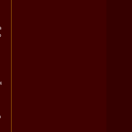
a
p
i
h