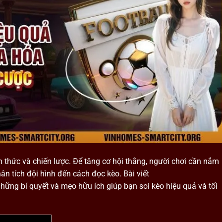
n thức và chiến lược. Để tăng cơ hội thắng, người chơi cần nắm
ân tích đội hình đến cách đọc kèo. Bài viết
những bí quyết và mẹo hữu ích giúp bạn soi kèo hiệu quả và tối