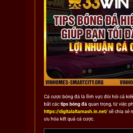
Cá cược bóng đá là lĩnh vực đòi hỏi cả kiế
bắt các
tips bóng đá
quan trọng, từ việc ph
https://digitalaltamash.in.net/
sẽ chia sẻ 
ưu hóa kết quả cá cược.