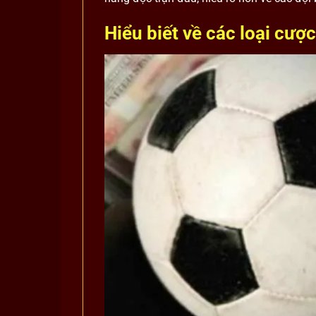
Hiểu biết về các loại cượ