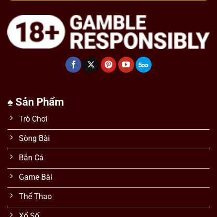
♠️ Sản Phẩm
Trò Chơi
Sòng Bài
Bắn Cá
Game Bài
Thể Thao
Xổ Số