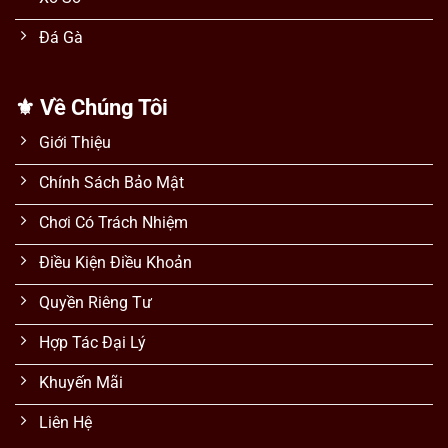
Đá Gà
⚜️ Về Chúng Tôi
Giới Thiệu
Chính Sách Bảo Mật
Chơi Có Trách Nhiệm
Điều Kiện Điều Khoản
Quyền Riêng Tư
Hợp Tác Đại Lý
Khuyến Mãi
Liên Hệ