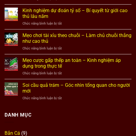
Top
các
Kinh nghiệm dự đoán tỷ số – Bí quyết từ giới cao
game
thủ lâu năm
nổ
ở
Chức năng bình luận bị tắt
hũ
Kinh
hay
nghiệm
Mẹo chơi tài xỉu theo chuỗi – Làm chủ chuỗi thắng
–
dự
Được
như cao thủ
đoán
cao
ở
Chức năng bình luận bị tắt
tỷ
thủ
Mẹo
số
chọn
chơi
Mẹo cược gấp thếp an toàn – Kinh nghiệm áp
–
chơi
tài
Bí
dụng trong thực tế
nhiều
xỉu
quyết
nhất
ở
Chức năng bình luận bị tắt
theo
từ
2025
Mẹo
chuỗi
giới
cược
Soi cầu quả trám – Góc nhìn tổng quan cho người
–
cao
gấp
Làm
mới
thủ
thếp
chủ
lâu
ở
Chức năng bình luận bị tắt
an
chuỗi
năm
Soi
toàn
thắng
cầu
–
như
quả
DANH MỤC
Kinh
cao
trám
nghiệm
thủ
–
áp
Góc
dụng
Bắn Cá
(9)
nhìn
trong