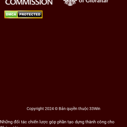
Copyright 2024 © Bản quyền thuộc 33Win
Những đối tác chiến lược góp phần tạo dựng thành công cho