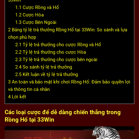
1.1
Cược Rồng và Hổ
1.2
Cược Hòa
1.3
Cược Bên Ngoài
2
Bảng tỷ lệ trả thưởng Rồng Hổ tại 33Win: So sánh và lựa
chọn phù hợp
2.1
Tỷ lệ trả thưởng cho cược Rồng và Hổ
2.2
Tỷ lệ trả thưởng cho cược Hòa
2.3
Tỷ lệ trả thưởng cho cược bên ngoài
2.4
So sánh tỷ lệ trả thưởng
2.5
Kết luận về tỷ lệ trả thưởng
3
An toàn và bảo mật khi chơi Rồng Hổ: Đảm bảo quyền lợi
và thông tin cá nhân
4
Lời kết
Các loại cược để dễ dàng chiến thắng trong
Rồng Hổ tại 33Win