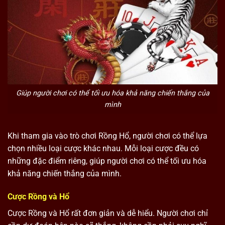
Giúp người chơi có thể tối ưu hóa khả năng chiến thắng của
mình
Khi tham gia vào trò chơi Rồng Hổ, người chơi có thể lựa
chọn nhiều loại cược khác nhau. Mỗi loại cược đều có
những đặc điểm riêng, giúp người chơi có thể tối ưu hóa
khả năng chiến thắng của mình.
Cược Rồng và Hổ
Cược Rồng và Hổ rất đơn giản và dễ hiểu. Người chơi chỉ