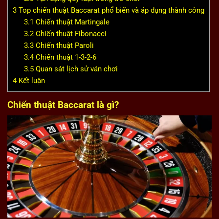
3
Top chiến thuật Baccarat phổ biến và áp dụng thành công
3.1
Chiến thuật Martingale
3.2
Chiến thuật Fibonacci
3.3
Chiến thuật Paroli
3.4
Chiến thuật 1-3-2-6
3.5
Quan sát lịch sử ván chơi
4
Kết luận
Chiến thuật Baccarat là gì?