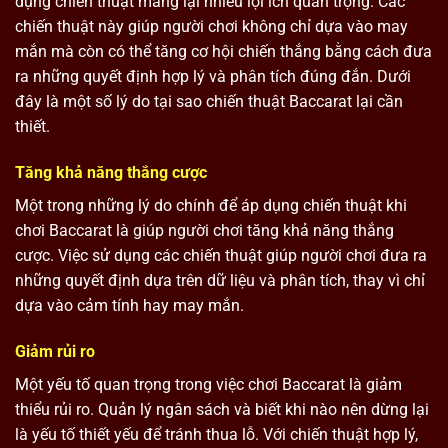
dụng chiến thuật mang lại nhiều lợi ích quan trọng. Các
chiến thuật này giúp người chơi không chỉ dựa vào may
mắn mà còn có thể tăng cơ hội chiến thắng bằng cách đưa
ra những quyết định hợp lý và phân tích đúng đắn. Dưới
đây là một số lý do tại sao chiến thuật Baccarat lại cần
thiết.
Tăng khả năng thắng cược
Một trong những lý do chính để áp dụng chiến thuật khi
chơi Baccarat là giúp người chơi tăng khả năng thắng
cược. Việc sử dụng các chiến thuật giúp người chơi đưa ra
những quyết định dựa trên dữ liệu và phân tích, thay vì chỉ
dựa vào cảm tính hay may mắn.
Giảm rủi ro
Một yếu tố quan trọng trong việc chơi Baccarat là giảm
thiểu rủi ro. Quản lý ngân sách và biết khi nào nên dừng lại
là yếu tố thiết yếu để tránh thua lỗ. Với chiến thuật hợp lý,