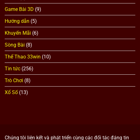
cho
người
Game Bài 3D
(9)
mới
Hướng dẫn
(5)
Khuyến Mãi
(6)
Sòng Bài
(8)
Thể Thao 33win
(10)
Tin tức
(256)
Trò Chơi
(8)
Xổ Số
(13)
Chúng tôi liên kết và phát triển cùng các đối tác đáng tin