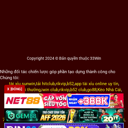
Copyright 2024 © Bản quyền thuộc 33Win
Những đối tác chiến lược góp phần tạo dựng thành công cho
Chúng tôi:
tài xỉu sunwin
,
tải hitclub
,
rikvip
,
b52
,
app tài xỉu online uy tín
,
X [ĐÓNG]
bắn cá đổi thưởng
,
iwin club
,
rikvip
,
b52 club
,
go88
,
Kèo Nhà Cái
,
Kèo Nhà Cái
,
Kèo Nhà Cái
,
hit club
,
app tài xỉu online uy tín
,
Xin88
,
7M Cn
,
https://bancadoithuong.store/
,
KQBD
,
kqbd trực tuyến
,
v9bet link
,
v9bet link
,
tỷ lệ nhà cái
,
https://inresa.com.co/
,
Sunwin
,
Sun.win
,
Go88
,
go881
,
https://r-proiect.org/
,
Lô đề
,
iwin club
,
789 789club
,
rikvip
,
https://wonenin32noord.nl/
,
tài xỉu
,
Kèo nhà cái
,
rikvip
,
Hit.club
,
kèo nhà cái
,
kèo nhà cái 5
,
cakhiatv
,
cakhiatv
,