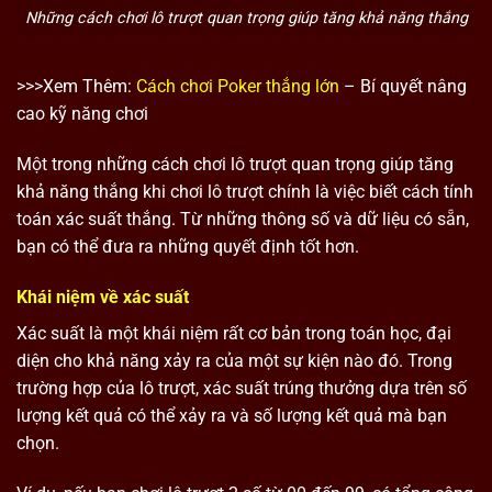
Những cách chơi lô trượt quan trọng giúp tăng khả năng thắng
>>>Xem Thêm:
Cách chơi Poker thắng lớn
– Bí quyết nâng
cao kỹ năng chơi
Một trong những
cách chơi lô trượt
quan trọng giúp tăng
khả năng thắng khi chơi lô trượt chính là việc biết cách tính
toán xác suất thắng. Từ những thông số và dữ liệu có sẵn,
bạn có thể đưa ra những quyết định tốt hơn.
Khái niệm về xác suất
Xác suất là một khái niệm rất cơ bản trong toán học, đại
diện cho khả năng xảy ra của một sự kiện nào đó. Trong
trường hợp của lô trượt, xác suất trúng thưởng dựa trên số
lượng kết quả có thể xảy ra và số lượng kết quả mà bạn
chọn.