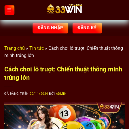
Chuyển
đến
nội
dung
ĐĂNG NHẬP
ĐĂNG KÝ
Trang chủ
»
Tin tức
»
Cách chơi lô trượt: Chiến thuật thông
minh trúng lớn
Cách chơi lô trượt: Chiến thuật thông minh
trúng lớn
ĐÃ ĐĂNG TRÊN
20/11/2024
BỞI
ADMIN