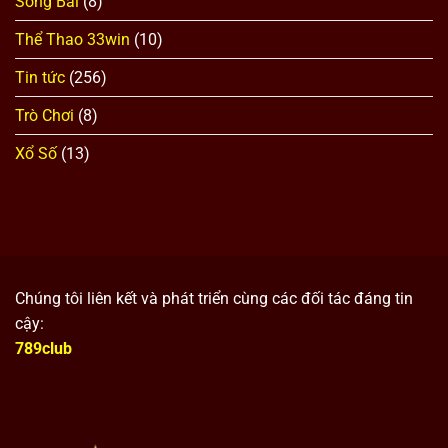
Sòng Bài
(8)
Thể Thao 33win
(10)
Tin tức
(256)
Trò Chơi
(8)
Xổ Số
(13)
Chúng tôi liên kết và phát triển cùng các đối tác đáng tin
cậy:
789club