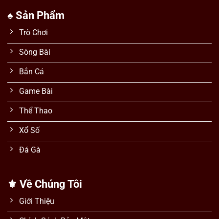
♠️ Sản Phẩm
Trò Chơi
Sòng Bài
Bắn Cá
Game Bài
Thể Thao
Xổ Số
Đá Gà
⚜️ Về Chúng Tôi
Giới Thiệu