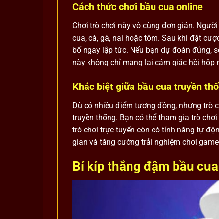
Cách thức chơi bầu cua online
Chơi trò chơi này vô cùng đơn giản. Người
cua, cá, gà, nai hoặc tôm. Sau khi đặt cượ
bố ngay lập tức. Nếu bạn dự đoán đúng, số
này không chỉ mang lại cảm giác hồi hộp m
Khác biệt giữa bầu cua truyền thố
Dù có nhiều điểm tương đồng, nhưng trò ch
truyền thống. Bạn có thể tham gia trò chơ
trò chơi trực tuyến còn có tính năng tự độ
gian và tăng cường trải nghiệm chơi game
Bí kíp thắng đậm bầu cua