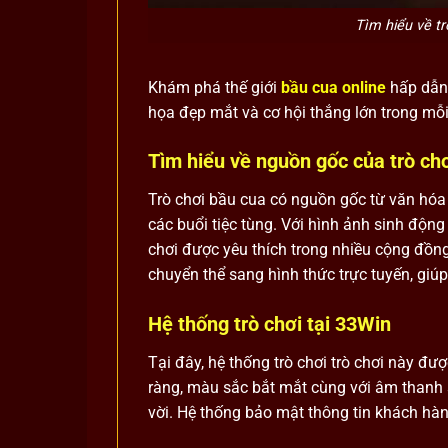
Tìm hiểu về tr
Khám phá thế giới
bầu cua online
hấp dẫn 
họa đẹp mắt và cơ hội thắng lớn trong mỗ
Tìm hiểu về nguồn gốc của trò ch
Trò chơi bầu cua có nguồn gốc từ văn hóa 
các buổi tiệc tùng. Với hình ảnh sinh động
chơi được yêu thích trong nhiều cộng đồn
chuyển thể sang hình thức trực tuyến, giú
Hệ thống trò chơi tại 33Win
Tại đây, hệ thống trò chơi trò chơi này đượ
ràng, màu sắc bắt mắt cùng với âm thanh
vời. Hệ thống bảo mật thông tin khách hàn