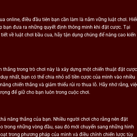
cua online, điều đầu tiên bạn cần làm là nắm vững luật chơi. Hiể
úp bạn đưa ra những quyết định thông minh khi đặt cược. Tại
i tiết về luật chơi bầu cua, hãy tận dụng chúng để nâng cao kiến
n thắng trong trò chơi này là xây dựng một chiến thuật đặt cược
 duy nhất, bạn có thể chia nhỏ số tiền cược của mình vào nhiều
ăng chiến thắng và giảm thiểu rủi ro thua lỗ. Hãy nhớ rằng, việ
rọng để giữ cho bạn luôn trong cuộc chơi.
hả năng thắng của bạn. Nhiều người chơi cho rằng nên đặt
cao trong những vòng đầu, sau đó mới chuyển sang những hình
 hoạt trong phương pháp của mình và điều chỉnh chiến lược tùy